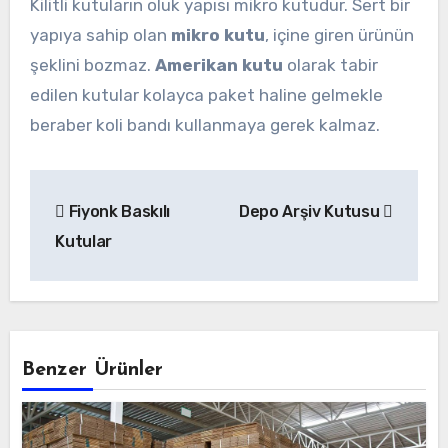
Kilitli kutuların oluk yapısı mikro kutudur. Sert bir
yapıya sahip olan
mikro kutu
, içine giren ürünün
şeklini bozmaz.
Amerikan kutu
olarak tabir
edilen kutular kolayca paket haline gelmekle
beraber koli bandı kullanmaya gerek kalmaz.
Yazı
Fiyonk Baskılı
Depo Arşiv Kutusu
gezinmesi
Kutular
Benzer Ürünler